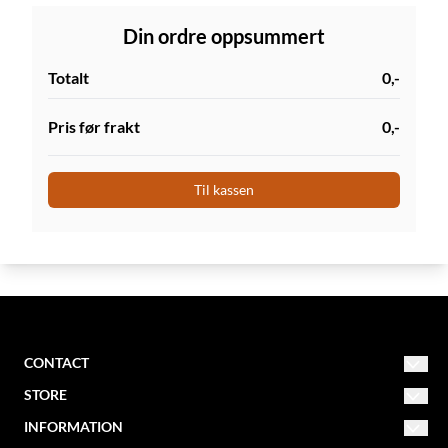
Din ordre oppsummert
Totalt
0,-
Pris før frakt
0,-
Til kassen
CONTACT
STORE
NORDIC MISSION
post@nordicmission.net
INFORMATION
Conditions