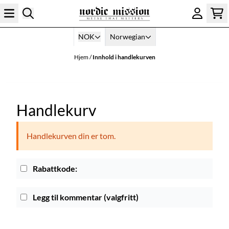
Hopp til innhold
NOK
Norwegian
Hjem
/
Innhold i handlekurven
Handlekurv
Handlekurven din er tom.
Rabattkode:
Legg til kommentar
(valgfritt)