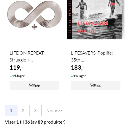
LIFE ON REPEAT:
LIFESAVERS: Poplife:
Struggle + ...
35th ...
119,-
183,-
På lager
På lager
Kjøp
Kjøp
1
2
3
Neste >>
Viser
1
til
36
(av
89
produkter)