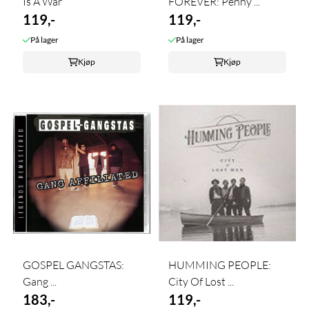
Is A War
FOREVER: Penny ...
119,-
119,-
På lager
På lager
Kjøp
Kjøp
GOSPEL GANGSTAS:
HUMMING PEOPLE:
Gang ...
City Of Lost ...
183,-
119,-