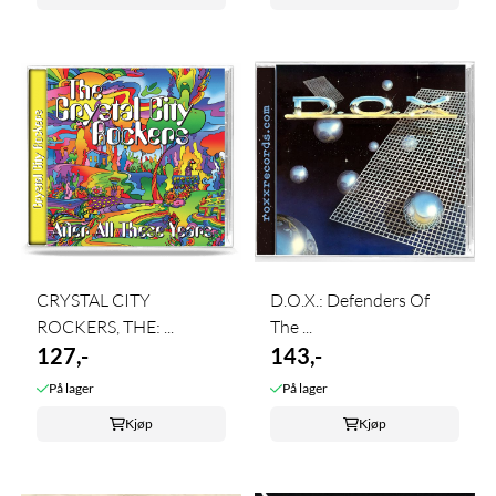
CRYSTAL CITY
D.O.X.: Defenders Of
ROCKERS, THE: ...
The ...
127,-
143,-
På lager
På lager
Kjøp
Kjøp