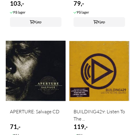
103,-
79,-
På lager
På lager
Kjøp
Kjøp
APERTURE: Salvage CD
BUILDING429: Listen To
The ...
71,-
119,-