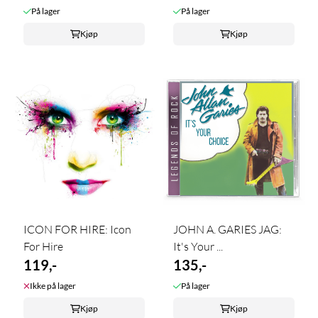
På lager
På lager
Kjøp
Kjøp
ICON FOR HIRE: Icon
JOHN A. GARIES JAG:
For Hire
It's Your ...
119,-
135,-
Ikke på lager
På lager
Kjøp
Kjøp