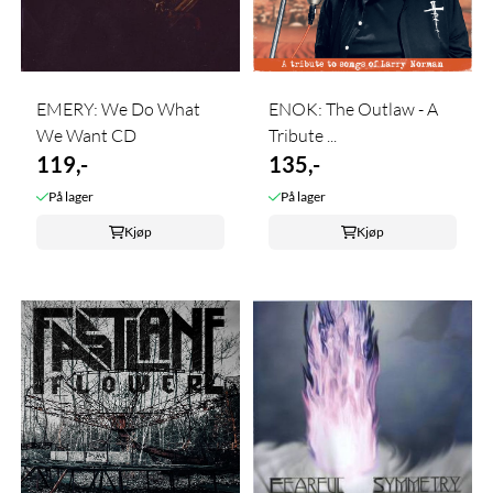
EMERY: We Do What
ENOK: The Outlaw - A
We Want CD
Tribute ...
119,-
135,-
På lager
På lager
Kjøp
Kjøp