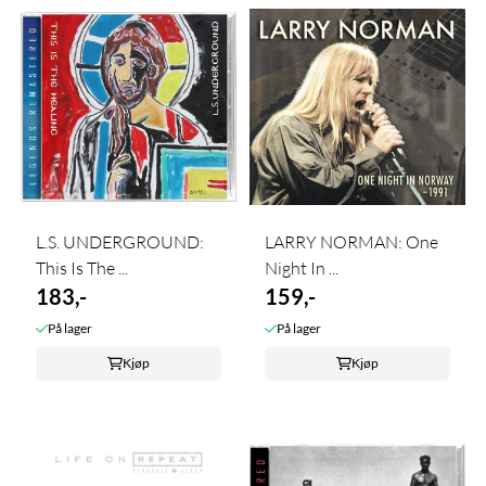
L.S. UNDERGROUND:
LARRY NORMAN: One
This Is The ...
Night In ...
183,-
159,-
På lager
På lager
Kjøp
Kjøp