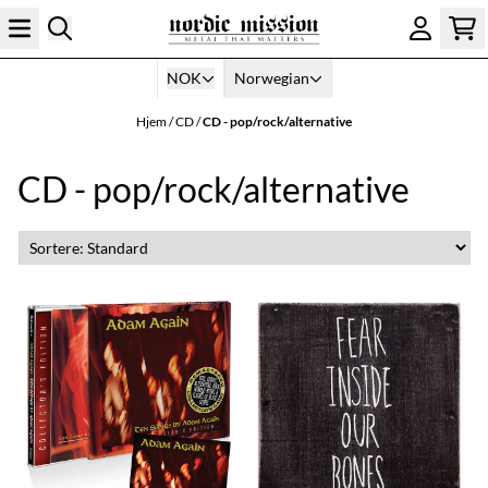
Hopp til innhold
NOK
Norwegian
Hjem
/
CD
/
CD - pop/rock/alternative
CD - pop/rock/alternative