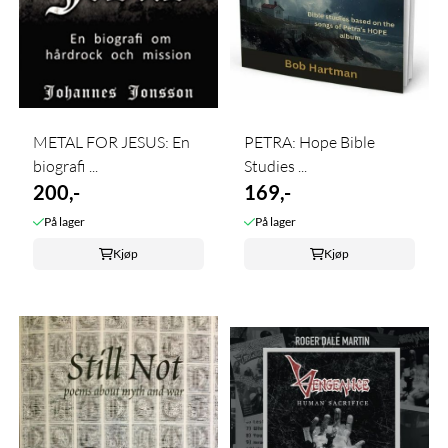
METAL FOR JESUS: En
PETRA: Hope Bible
biografi ...
Studies ...
200,-
169,-
På lager
På lager
Kjøp
Kjøp