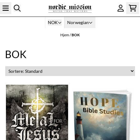
Hopp til innhold
NOK
Norwegian
Hjem
/
BOK
BOK