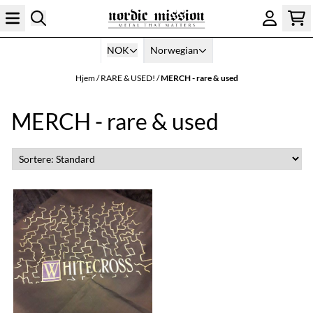
Hopp til innhold
NOK
Norwegian
Hjem
/
RARE & USED!
/
MERCH - rare & used
MERCH - rare & used