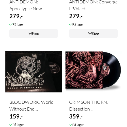
ANTIDEMON:
ANTIDEMON: Converge
Apocalypse Now ...
LP/black ...
279,-
279,-
På lager
På lager
Kjøp
Kjøp
BLOODWORK: World
CRIMSON THORN:
Without End ...
Dissection ...
159,-
359,-
På lager
På lager