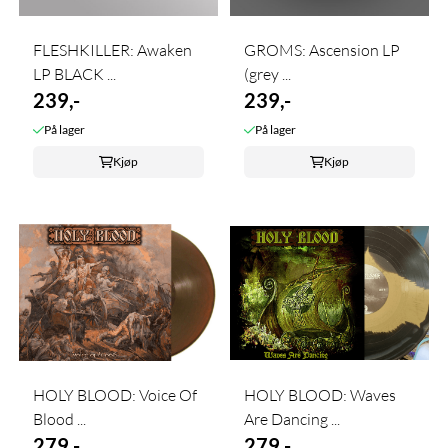
FLESHKILLER: Awaken
GROMS: Ascension LP
LP BLACK ...
(grey ...
239,-
239,-
På lager
På lager
Kjøp
Kjøp
HOLY BLOOD: Voice Of
HOLY BLOOD: Waves
Blood ...
Are Dancing ...
279,-
279,-