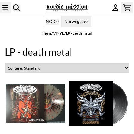
Hopp til innhold
NOK
Norwegian
Hjem
/
VINYL
/
LP - death metal
LP - death metal