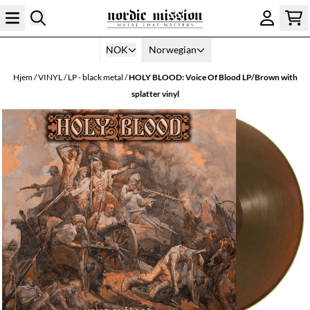
Hopp til innhold
NOK
Norwegian
Hjem
/
VINYL
/
LP - black metal
/
HOLY BLOOD: Voice Of Blood LP/Brown with
splatter vinyl