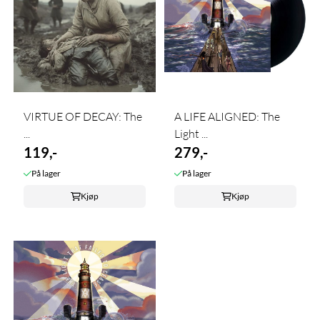
VIRTUE OF DECAY: The
A LIFE ALIGNED: The
...
Light ...
119,-
279,-
På lager
På lager
Kjøp
Kjøp