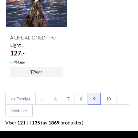
A LIFE ALIGNED: The
Light ...
127,-
På lager
Kjøp
<< Forrige
...
6
7
8
9
10
...
Neste >>
Viser
121
til
135
(av
1869
produkter)