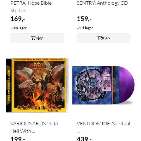
PETRA: Hope Bible
SENTRY: Anthology CD
Studies ...
169,-
159,-
På lager
På lager
Kjøp
Kjøp
VARIOUS ARTISTS: To
VENI DOMINE: Spiritual
Hell With ...
...
199,-
439,-