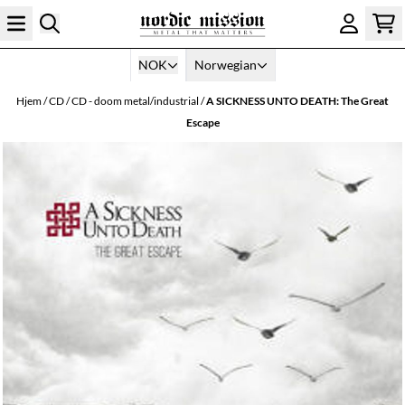
Hopp til innhold
NOK
Norwegian
Hjem
/
CD
/
CD - doom metal/industrial
/
A SICKNESS UNTO DEATH: The Great
Escape