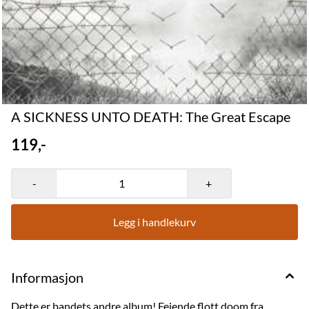
A SICKNESS UNTO DEATH: The Great Escape
119,-
-
+
Legg i handlekurv
Informasjon
Dette er bandets andre album! Feiende flott doom fra