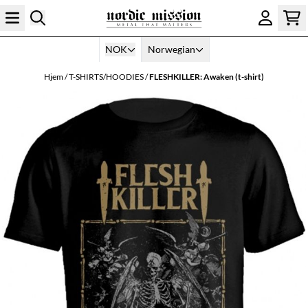
Hopp til innhold
NOK
Norwegian
Hjem
/
T-SHIRTS/HOODIES
/
FLESHKILLER: Awaken (t-shirt)