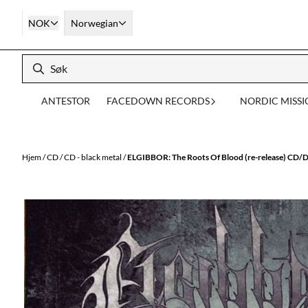
Hopp til innhold
NOK
Norwegian
ANTESTOR
FACEDOWN RECORDS
NORDIC MISS
Hjem
/
CD
/
CD - black metal
/
ELGIBBOR: The Roots Of Blood (re-release) CD/D