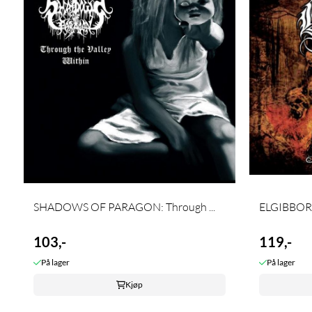
SHADOWS OF PARAGON: Through ...
ELGIBBOR: 
103,-
119,-
På lager
På lager
Kjøp