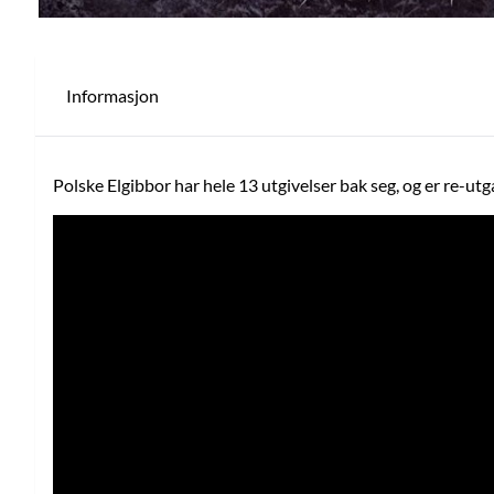
Informasjon
Polske Elgibbor har hele 13 utgivelser bak seg, og er re-ut