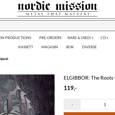
ION PRODUCTIONS
PRE-ORDERS
RARE & USED!
CD
KASSETT
MAGASIN
BOK
DIVERSE
igipak
ELGIBBOR: The Roots O
119,-
-